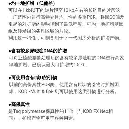
●
均一地扩增（低偏差）
可以在1 kb以下的短片段至10 kb左右的长链目的片段这
一广范围内进行高特异且均一性的多重PCR。将因GC偏差
引起的对扩增的影响降到了最低程度、可均一地扩增基因
组及转录组的各种区域的片段。
利用这一特性，可制备用于下一代测序分析的扩增产物。
●
含有较多尿嘧啶
DNA
的扩增
可对亚硫酸氢盐处理后的含有较多尿嘧啶的DNA进行高效
率地扩增。已确认最大可扩增约1.5 kb。
●
可使用含有
I
或
U
的引物
以前的高保真性PCR酶，使用含有I或U的引物时扩增困
难，KOD -Multi & Epi- 则可以使用这类引物进行分析。
●
高保真性
是Taq polymerase保真性的11倍（与KOD FX Neo相
同），扩增产物可用于各种用途。