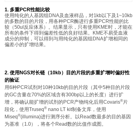
1. 多重PCR性能比较
使用纯化的人基因组DNA及血液样品，对1kb以下及1~10kb
的多数的目的片段，用各种PCR酶进行多重PCR性能的比
较（50ul反应体系）。结果显示，只有使用KME时，才能在
所有的条件下得到偏差性低的良好结果。KME不易受血液
成分的抑制，可以得到与用纯化的基因组DNA扩增相同的
偏差小的扩增结果。
2
.
使用
NGS对长链（10kb）目的片段的多重扩增时偏好性
的验证
用6种PCR试剂对10种10kb的目的片段（其中5种目的片段
的GC含量在70%的区域含有300bp以上的长度）进行扩
®
增，将确认能扩增的试剂的PCR产物纯化后用Covaris
片
®
段化，使用Truseq
nano LT kit制备文库，使用
®
Miseq
(illumina)进行测序分析。以Read数最多的目的基因
为基准（1.0），将各个Read数的比值作成图。