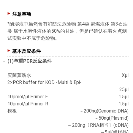
注意事项
*酶溶液中虽然含有消防法危险物 第4类 易燃液体 第3石油
类 属于水溶性液体的50%的甘油，但是已确认在着火点测
试实验中不属于危险物。
基本反应条件
(1)单重PCR反应条件
灭菌蒸馏水
Xμl
2×PCR buffer for KOD -Multi & Epi-
25μl
10pmol/μl Primer F
1.5μl
10pmol/μl Primer R
1.5μl
模板
～200ng(Genomic DNA)
～50ng(Plasmid)
～200ng〔RNA相当〕(cDNA)
～5μl(粗样品)