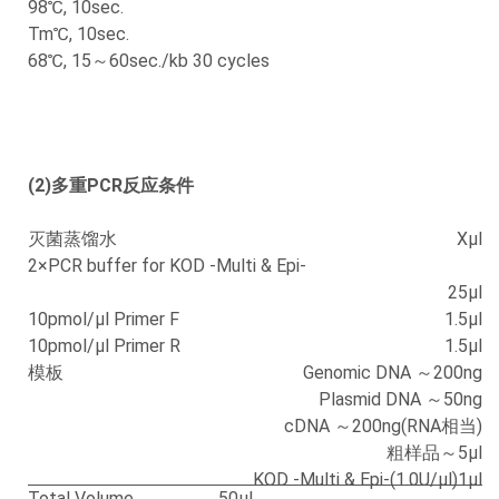
98℃, 10sec.
Tm℃, 10sec.
68℃, 15～60sec./kb 30 cycles
(2)多重PCR反应条件
灭菌蒸馏水
Xμl
2×PCR buffer for KOD -Multi & Epi-
25μl
10pmol/μl Primer F
1.5μl
10pmol/μl Primer R
1.5μl
模板
Genomic DNA ～200ng
Plasmid DNA ～50ng
cDNA ～200ng(RNA相当)
粗样品～5μl
KOD -Multi & Epi-(1.0U/μl)
1μl
Total Volume
50μl