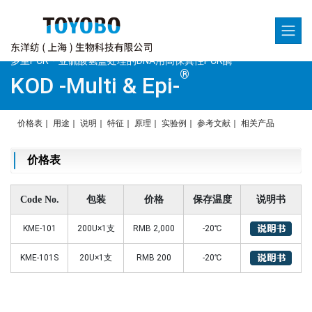
多重PCR・亚硫酸氢盐处理的DNA用高保真性PCR酶
®
KOD -Multi & Epi-
价格表
｜
用途
｜
说明
｜
特征
｜
原理
｜
实验例
｜
参考文献
｜
相关产品
价格表
Code No.
包装
价格
保存温度
说明书
KME-101
200U×1支
RMB 2,000
-20℃
KME-101S
20U×1支
RMB 200
-20℃