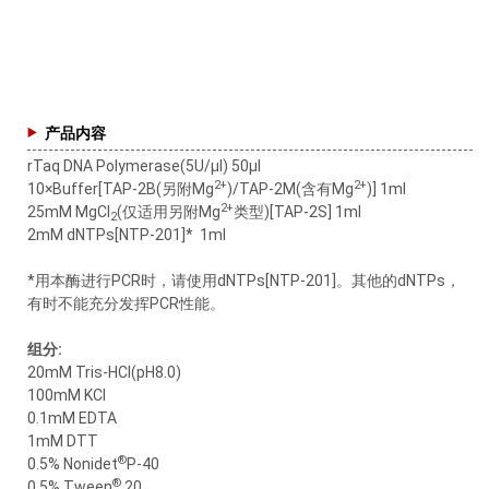
产品内容
rTaq DNA Polymerase(5U/μl) 50μl
2+
2+
10×Buffer[TAP-2B(另附Mg
)/TAP-2M(含有Mg
)] 1ml
2+
25mM MgCl
(仅适用另附Mg
类型)[TAP-2S] 1ml
2
2mM dNTPs[NTP-201]* 1ml
*用本酶进行PCR时，请使用dNTPs[NTP-201]。其他的dNTPs，
有时不能充分发挥PCR性能。
组分:
20mM Tris-HCl(pH8.0)
100mM KCl
0.1mM EDTA
1mM DTT
®
0.5% Nonidet
P-40
®
0.5% Tween
20