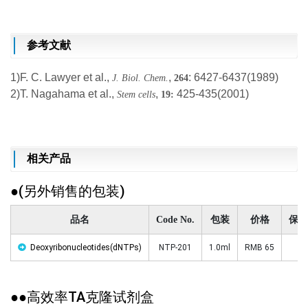
参考文献
1)F. C. Lawyer et al.,
,
: 6427-6437(1989)
J. Biol. Chem.
264
2)T. Nagahama et al.,
,
425-435(2001)
Stem cells
19:
相关产品
●(另外销售的包装)
品名
Code No.
包装
价格
保存
Deoxyribonucleotides(dNTPs)
NTP-201
1.0ml
RMB 65
-2
●●高效率TA克隆试剂盒