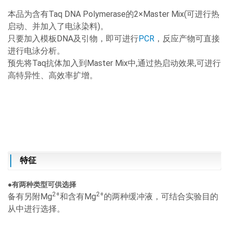
本品为含有Taq DNA Polymerase的2×Master Mix(可进行热
启动、并加入了电泳染料)。
只要加入模板DNA及引物，即可进行
PCR
，反应产物可直接
进行电泳分析。
预先将Taq抗体加入到Master Mix中,通过热启动效果,可进行
高特异性、高效率扩增。
特征
●
有两
种类型可
供
选择
2+
2+
备有另附Mg
和含有Mg
的两种缓冲液，可结合实验目的
从中进行选择。