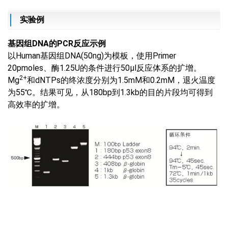
实验例
基因
组DNA
的
PCR
反应
示例
以Human基因组DNA(50ng)为模板，使用Primer
20pmoles、酶1.25U的条件进行50μl反应体系的扩增。
2+
Mg
和dNTPs的终浓度分别为1.5mM和0.2mM，退火温度
为55℃。结果可见，从180bp到1.3kb的目的片段均可得到
高效率的扩增。