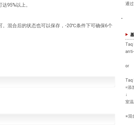
通过
时可达95%以上。
e混合即可。混合后的状态也可以保存，-20℃条件下可确保6个
Taq
anti
or
Taq 
=添加
↓
室温,
※混