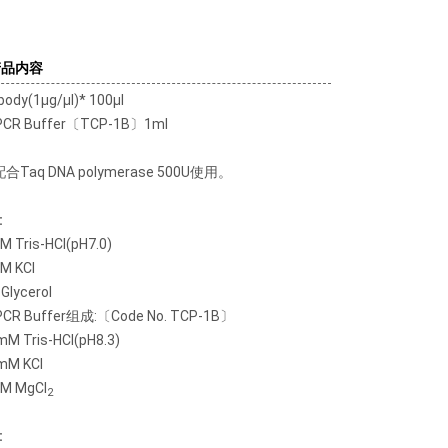
产品内容
body(1μg/μl)* 100μl
PCR Buffer〔TCP-1B〕1ml
合Taq DNA polymerase 500U使用。
:
 Tris-HCl(pH7.0)
M KCl
Glycerol
PCR Buffer组成:〔Code No. TCP-1B〕
M Tris-HCl(pH8.3)
mM KCl
M MgCl
2
: