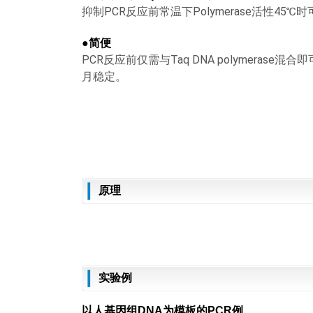
抑制PCR反应前常温下Polymerase活性45℃
●
简便
PCR反应前仅需与Taq DNA polymeras
月稳定。
原理
实验例
以
人基因组DNA
为
模板的
PCR例