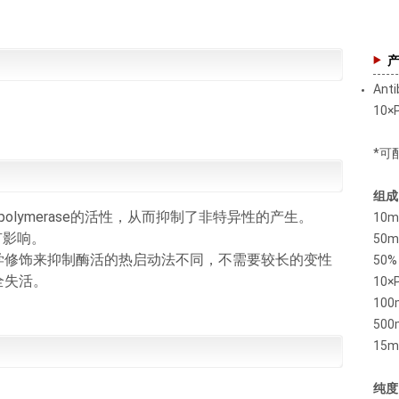
Anti
10×
*可配
组成
DNA polymerase的活性，从而抑制了非特异性的产生。
10mM
有影响。
50m
学修饰来抑制酶活的热启动法不同，不需要较长的变性
50% 
全失活。
10×
100m
500
15m
纯度