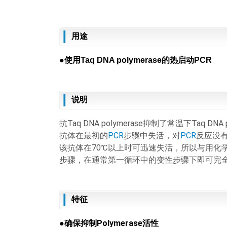
用途
●使用Taq DNA polymerase的热启动PCR
说明
抗Taq DNA polymerase抑制了常温下Taq 
抗体在最初的
PCR
步骤中失活，对
PCR
反应没
该抗体在70℃以上时可迅速失活，所以与用化
步骤，在通常第一循环中的变性步骤下即可完
特征
●
确保
抑制
Polymerase活性