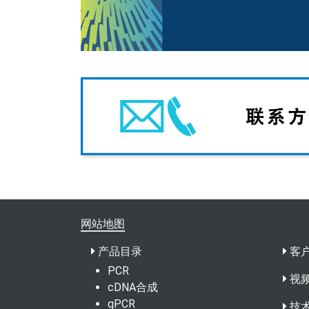
网站地图
产品目录
客
PCR
视
cDNA合成
qPCR
技