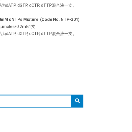
为dATP, dGTP, dCTP, dTTP混合液一支。
10mM dNTPs Mixture (Code No. NTP-301)
moles/0.2ml×1支
为dATP, dGTP, dCTP, dTTP混合液一支。