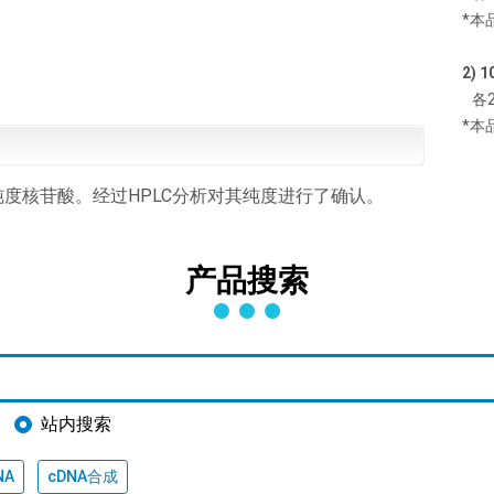
*本品
2) 
各2μ
*本品
度核苷酸。经过HPLC分析对其纯度进行了确认。
产品搜索
站内搜索
NA
cDNA合成