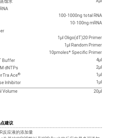
Xμl
蒸馏水
RNA
100-1000ng total RNA
10-100ng mRNA
er
1μl Oligo(dT)20 Primer
1μl Random Primer
10pmoles* Specific Primer
4μl
 Buffer
2μl
M dNTPs
®
1μl
rTra Ace
1μl
e Inhibitor
l Volume
20μl
几点建议
PCR反应液的添加量