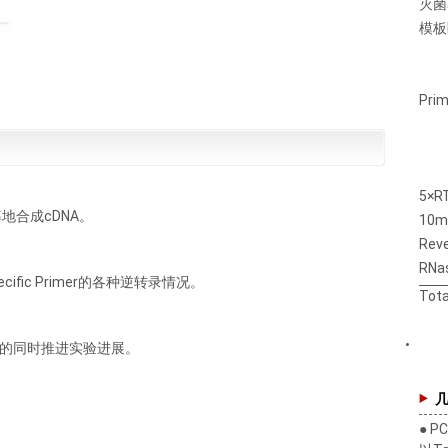
灭菌
模板
Prim
5×RT
地合成cDNA。
10m
Reve
RNas
pecific Primer的各种逆转录情况。
Tota
证各步骤的同时推进实验进展。
● 