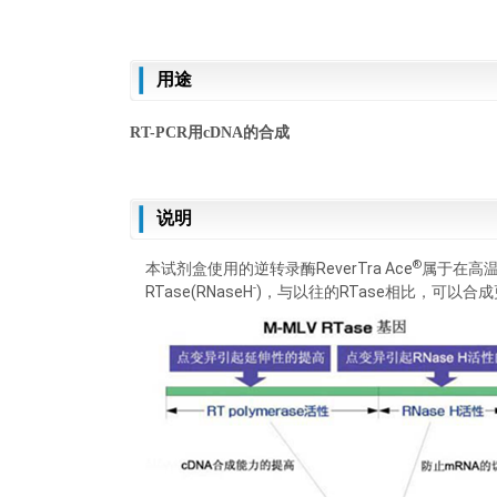
用途
R
T-PCR
用
cDNA
的
合成
说明
®
本试剂盒使用的逆转录酶ReverTra Ace
属于在高温
-
RTase(RNaseH
)，与以往的RTase相比，可以合