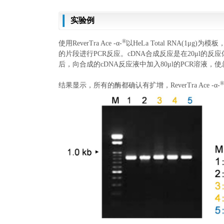
实验例
®
使用ReverTra Ace -α-
以HeLa Total RNA(1μg
的片段进行PCR反应。cDNA合成反应是在20μl的反应体
后，向合成的cDNA反应液中加入80μl的PCR溶液，使总
®
结果显示，所有的酶都确认有扩增，ReverTra Ace -α-