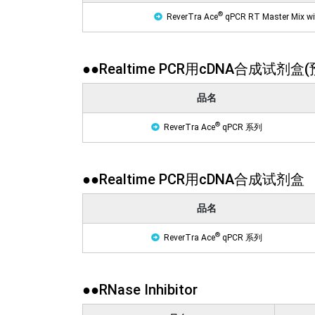
®
ReverTra Ace
qPCR RT Master Mix w
●●Realtime PCR用cDNA合成试
品名
®
ReverTra Ace
qPCR 系列
●●Realtime PCR用cDNA合成试剂盒
品名
®
ReverTra Ace
qPCR 系列
●●RNase Inhibitor