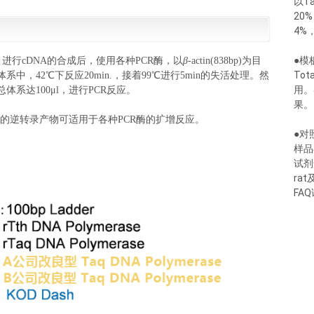
以T
20
4%
●模
)为模板，进行cDNA的合成后，使用各种PCR酶，以
β
-actin(838bp)为目
To
系中，42℃下反应20min.，接着99℃进行5min的失活处理。然
用。
体系达100μl，进行PCR反应。
果。
的逆转录产物可适用于各种PCR酶的扩增反应。
●对
样品
试剂
ra
FA