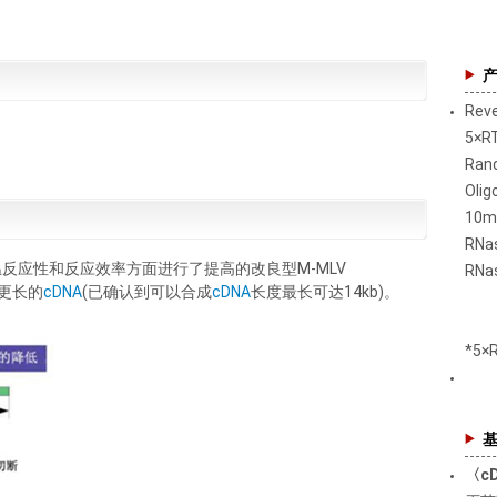
Reve
5×R
Ran
Olig
10m
RNas
反应性和反应效率方面进行了提高的改良型M-MLV
RNa
成更长的
cDNA
(已确认到可以合成
cDNA
长度最长可达14kb)。
*5×
〈c