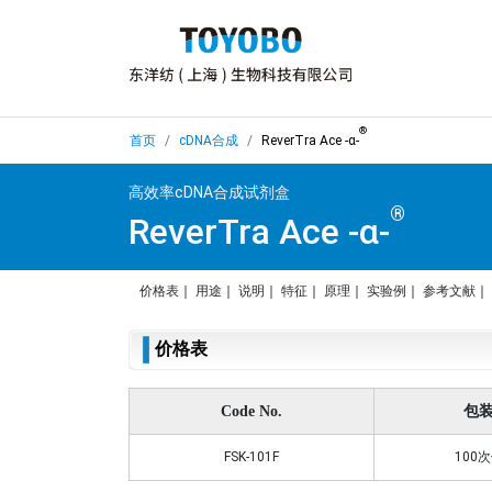
®
首页
cDNA合成
ReverTra Ace -α-
高效率cDNA合成试剂盒
®
ReverTra Ace -α-
价格表
｜
用途
｜
说明
｜
特征
｜
原理
｜
实验例
｜
参考文献
｜
价格表
Code No.
包
FSK-101F
100