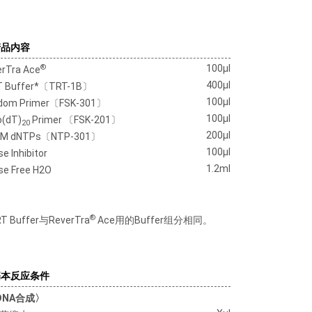
产品内容
®
100μl
rTra Ace
400μl
T Buffer*〔TRT-1B〕
100μl
dom Primer〔FSK-301〕
100μl
o(dT)
Primer 〔FSK-201〕
20
200μl
M dNTPs〔NTP-301〕
100μl
e Inhibitor
1.2ml
se Free H2O
®
RT Buffer与ReverTra
Ace用的Buffer组分相同。
基本反应条件
DNA合成〉