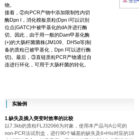
物。
接着，②向PCR产物中添加限制性内切
酶Dpn I，消化模板质粒(Dpn I可以识别
位点(GATC)中被甲基化的dA并进行酶
切。因此，由于用一般的Dam甲基化酶
(+)的大肠杆菌菌株(JM109、DH5α等)制
备的质粒已被甲基化，Dpn I可以进行酶
切)。最后，③直链质粒PCR产物通过自
连进行环化，可用于大肠杆菌的转化。
实验例
1.缺失及插入突变时效率的比较
以7.3kb的质粒FLJ32066为对象，使用本产品与A公司的
non-PCR法试剂盒，进行90个碱基的缺失及6×His对应的18