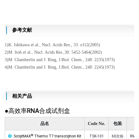
参考文献
1)K. Ishikawa et al., Nucl. Acids Res., 33: e112(2005)
2)M. Itoh et al., Nucl. Acids Res.,30: 5452-5464(2002)
3)M. Chamberlin and J. Ring, J.Biol. Chem., 248: 2235(1973)
4)M. Chamberlin and J. Ring, J.Biol. Chem., 248: 2245(1973)
相关产品
●高效率RNA合成试剂盒
品名
Code No.
包装
价
®
ScriptMAX
Thermo T7 transcription Kit
TSK-101
60次份
RMB1