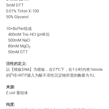
5mM DTT
0.01% Triton X-100
50% Glycerol
10×Buffer组成:
400mM Tris-HCl (pH8.0)
500mM NaCl
80mM MgCl
2
50mM DTT
活性的定义:
以【模板DNA】为模板，在37℃下，在1小时内将1nmole
3
的[
H]-rNTP摄入为酸不溶性沉淀物所需的酶量为1U。
来源:
E.coli
重组体
纯度: