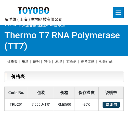
T7 Phage来源的耐热性RNA合成酶
Thermo T7 RNA Polymerase
(TT7)
价格表
｜
用途
｜
说明
｜
特征
｜
原理
｜
实验例
｜
参考文献
｜
相关产品
价格表
Code No.
包装
价格
保存温度
说明书
TRL-201
7,500U×1支
RMB500
-20℃