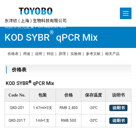
高效率荧光定量 PCR Master Mix
®
KOD SYBR
qPCR Mix
价格表
｜
用途
｜
说明
｜
特征
｜
原理
｜
实验例
｜
参考文献
｜
相关产品
价格表
®
KOD SYBR
qPCR Mix
Code No.
包装
价格
保存温度
说明书
QKD-201
1.67ml×3支
RMB 2,450
-20℃
QKD-201T
1ml×1支
RMB 500
-20℃