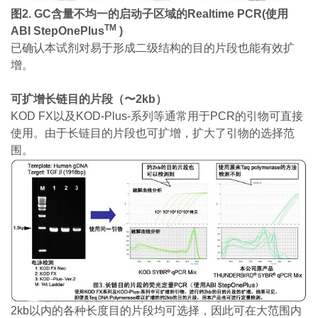
图
2. GC
含量不
均一的
启动子
区域
的R
ealtime PCR(
使用
TM
ABI StepOnePlus
)
已确认本试剂对易于形成二级结构的目的片段也能有效扩
增。
可扩增长链目的片段（
〜
2kb）
KOD FX以及KOD-Plus-系列等通常用于PCR的引物可直接
使用。由于长链目的片段也可扩增，扩大了引物的选择范
围。
2kb以内的各种长度目的片段均可选择，因此可在大范围内