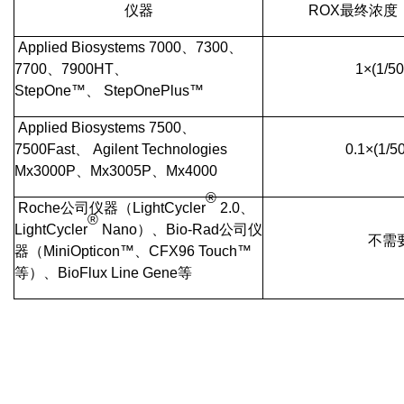
仪器
ROX最终浓度
Applied Biosystems 7000、7300、
7700、7900HT、
1×(1/5
StepOne™、 StepOnePlus™
Applied Biosystems 7500、
7500Fast、 Agilent Technologies
0.1×(1/5
Mx3000P、Mx3005P、Mx4000
®
Roche公司仪器（LightCycler
2.0、
®
LightCycler
Nano）、Bio-Rad公司仪
不需
器（MiniOpticon™、CFX96 Touch™
等）、BioFlux Line Gene等