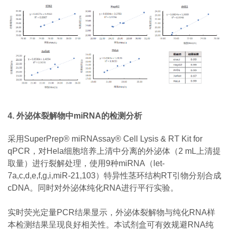
4. 外泌体裂解物中miRNA的检测分析
采用SuperPrep® miRNAssay® Cell Lysis & RT Kit for
qPCR，对Hela细胞培养上清中分离的外泌体（2 mL上清提
取量）进行裂解处理，使用9种miRNA（let-
7a,c,d,e,f,g,i,miR-21,103）特异性茎环结构RT引物分别合成
cDNA。同时对外泌体纯化RNA进行平行实验。
实时荧光定量PCR结果显示，外泌体裂解物与纯化RNA样
本检测结果呈现良好相关性。本试剂盒可有效规避RNA纯