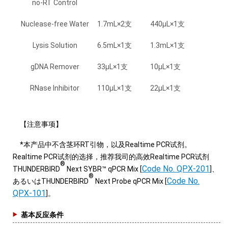
no-RT Control
Nuclease-free Water
1.7mL×2支
440μL×1支
Lysis Solution
6.5mL×1支
1.3mL×1支
gDNA Remover
33μL×1支
10μL×1支
RNase Inhibitor
110μL×1支
22μL×1支
【注意事项】
*本产品中不含茎环RT引物，以及Realtime PCR试剂。
Realtime PCR试剂的选择，推荐我司的高效Realtime PCR试剂
®
Code No. QPX-201
THUNDERBIRD
Next SYBR™ qPCR Mix [
]、
®
Code No.
あるいはTHUNDERBIRD
Next Probe qPCR Mix [
QPX-101
]。
基本反应条件