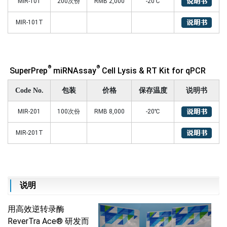
MIR-101
200次份
RMB 2,000
-20℃
MIR-101T
®
®
SuperPrep
miRNAssay
Cell Lysis & RT Kit for qPCR
Code No.
包装
价格
保存温度
说明书
MIR-201
100次份
RMB 8,000
-20℃
MIR-201T
说明
用高效逆转录酶
ReverTra Ace® 研发而