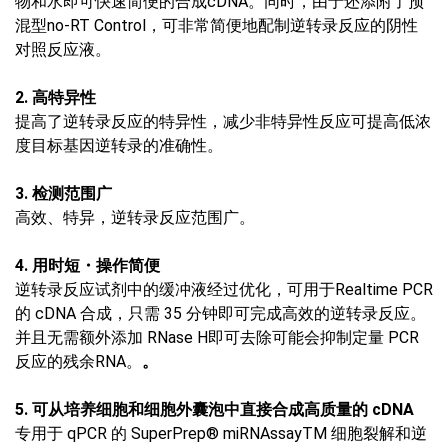
物和水即可快速简便的合成cDNA。同时，由于还添附了预
混型no-RT Control，可非常简便地配制逆转录反应的阴性
对照反应液。
2. 高特异性
提高了逆转录反应的特异性，减少非特异性反应可提高低浓
度目标基因逆转录的准确性。
3. 检测范围广
高效、特异，逆转录反应范围广。
4. 用时短・操作简便
逆转录反应试剂中的缓冲液经过优化，可用于Realtime PCR
的 cDNA 合成，只需 35 分钟即可完成高效的逆转录反应。
并且无需额外添加 RNase H即可去除可能会抑制定量 PCR
反应的残余RNA。
。
5. 可从培养细胞和细胞外囊泡中直接合成高质量的 cDNA
专用于 qPCR 的 SuperPrep® miRNAssayTM 细胞裂解和逆