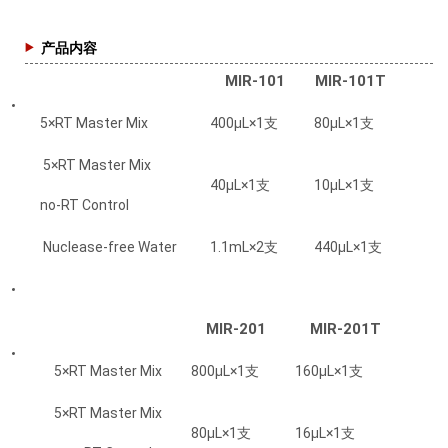
产品内容
MIR-101
MIR-101T
5×RT Master Mix
400μL×1支
80μL×1支
5×RT Master Mix
40μL×1支
10μL×1支
no-RT Control
Nuclease-free Water
1.1mL×2支
440μL×1支
MIR-201
MIR-201T
5×RT Master Mix
800μL×1支
160μL×1支
5×RT Master Mix
80μL×1支
16μL×1支