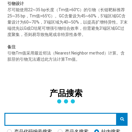
引物设计
尽可能使用22~35 bp长度（Tm值>60℃）的引物（长链靶标推荐
25~35 bp，Tm值>65℃）。GC含量设为45~60%，5'端区域GC含
量设计为60~70%，3'端区域为40~50%，以提高扩增特异性。3'末
端优先以G或C结尾可增强引物结合效率，但需避免3'端区域GC过
度聚集，否则易导致拖尾或非特异性条带。
备注
引物Tm值采用最近邻法（Nearest Neighbor method）计算。含
肌苷的引物无法通过此方法计算Tm值。
产品搜索
产品代码编号搜索
产品名搜索
站内搜索