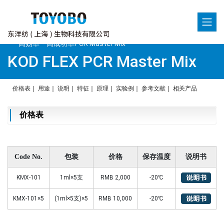
new
高効率・高成功率PCR Master Mix
KOD FLEX PCR Master Mix
价格表
｜
用途
｜
说明
｜
特征
｜
原理
｜
实验例
｜
参考文献
｜
相关产品
价格表
Code No.
包装
价格
保存温度
说明书
KMX-101
1ml×5支
RMB 2,000
-20℃
KMX-101×5
(1ml×5支)×5
RMB 10,000
-20℃