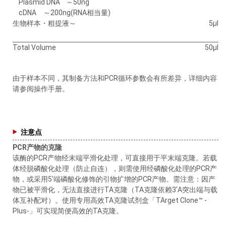
Plasmid DNA ～50ng
cDNA ～200ng(RNA相当量)
生物样本・粗提液～
5μl
Total Volume
50μl
由于样本不同，其制备方法和PCR循环参数会有所差异，详细内容
请参阅操作手册。
注意点
PCR产物的克隆
该酶的PCR产物经末端平滑化处理，可直接用于平末端克隆。若载
体经脱磷酸化处理（防止自连），则需使用经磷酸化处理的PCR产
物，或采用5'端磷酸化修饰的引物扩增的PCR产物。需注意：因产
物已被平滑化，无法直接进行TA克隆（TA克隆依赖3'A突出端与载
体互补配对）。使用专用高效TA克隆试剂盒「TArget Clone™ -
Plus-」可实现简便高效的TA克隆。