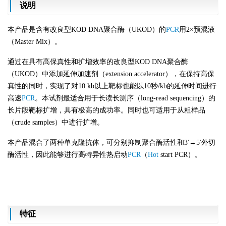
说明
本产品是含有改良型
KOD DNA聚合酶（UKOD）的
PCR
用2×预混液
（Master Mix）。
通过在具有高保真性和扩增效率的改良型
KOD DNA聚合酶
（UKOD）中添加延伸加速剂（extension accelerator），在保持高保
真性的同时，实现了对10 kb以上靶标也能以10秒/kb的延伸时间进行
高速
PCR
。本试剂最适合用于长读长测序（long-read sequencing）的
长片段靶标扩增，具有极高的成功率。同时也可适用于从粗样品
（crude samples）中进行扩增。
本产品混合了两种单克隆抗体，可分别抑制聚合酶活性和
3'→5'外切
酶活性，因此能够进行高特异性热启动
PCR
（
Hot
start PCR）。
特征