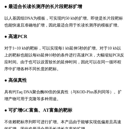
● 最适合长读长测序的长片段靶标扩增
以人基因组
DNA为模板，可实现约50 kb的扩增。即使是长片段靶标
也能快速且准确地扩增，因此最适合用于长读长测序的模板扩增。
● 高速PCR
对于
1~10 kb的靶标，可以实现每1 kb延伸5秒的扩增。对于10 kb以
上的靶标也能以每kb延伸10秒的条件进行高速PCR，大幅缩短PCR反
应时间。由于也可以设置较长的延伸时间，因此可以在同一循环程
序中扩增各种不同长度的靶标。
● 高保真性
具有约
Taq DNA聚合酶80倍的保真性（与KOD-Plus系列同等）。扩
增产物可用于克隆等多种用途。
● 可扩增GC富集、AT富集的靶标
不依赖靶标序列即可进行扩增。本产品由于能够实现低偏差且高速
的扩增，因此也最适合用于长读长文库的扩增。