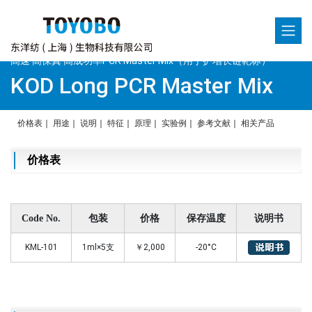
高速·高保真·高成功率PCR Master Mix（用于扩增长链靶标）
KOD Long PCR Master Mix
价格表
｜
用途
｜
说明
｜
特征
｜
原理
｜
实验例
｜
参考文献
｜
相关产品
价格表
Code No.
包装
价格
保存温度
说明书
KML-101
1ml×5支
￥2,000
-20°C