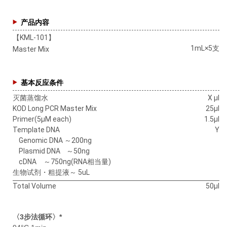
产品内容
【KML-101】
1mL×5支
Master Mix
基本反应条件
灭菌蒸馏水
X μl
KOD Long PCR Master Mix
25μl
Primer(5μM each)
1.5μl
Template DNA
Y
Genomic DNA ～200ng
Plasmid DNA ～50ng
cDNA ～750ng(RNA相当量)
生物试剂・粗提液～ 5uL
Total Volume
50μl
〈3步法循环〉*